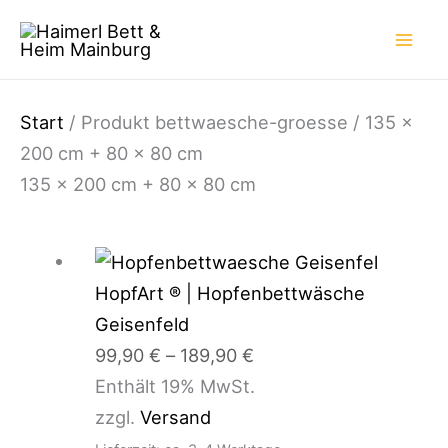
Zum
Inhalt
springen
Start
/ Produkt bettwaesche-groesse / 135 x
200 cm + 80 x 80 cm
135 x 200 cm + 80 x 80 cm
Preisspanne:
99,90 €
HopfArt ® | Hopfenbettwäsche
bis
Geisenfeld
189,90 €
99,90
€
–
189,90
€
Enthält 19% MwSt.
zzgl.
Versand