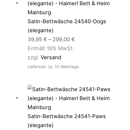
39,95 €
bis
299,00 €
Satin-Bettwäsche 24540-Dogs
(elegante)
39,95
€
–
299,00
€
Enthält 19% MwSt.
zzgl.
Versand
Lieferzeit: ca. 10 Werktage
Preisspanne:
29,95 €
bis
299,00 €
Satin-Bettwäsche 24541-Paws
(elegante)