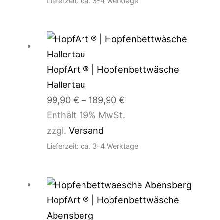
Lieferzeit: ca. 3-4 Werktage
Preisspanne:
99,90 €
bis
HopfArt ® | Hopfenbettwäsche
189,90 €
Hallertau
99,90
€
–
189,90
€
Enthält 19% MwSt.
zzgl.
Versand
Lieferzeit: ca. 3-4 Werktage
Preisspanne:
99,90 €
HopfArt ® | Hopfenbettwäsche
bis
Abensberg