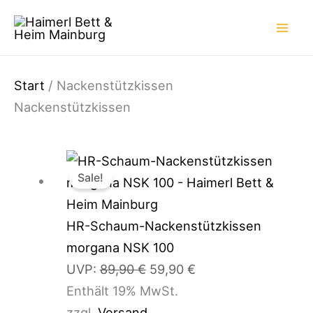
Zum
Inhalt
springen
Start
/ Nackenstützkissen
Nackenstützkissen
Ursprünglicher
Aktueller
Sale!
Preis
Preis
war:
ist:
89,90 €
59,90 €.
HR-Schaum-Nackenstützkissen
morgana NSK 100
UVP:
89,90
€
59,90
€
Enthält 19% MwSt.
zzgl.
Versand