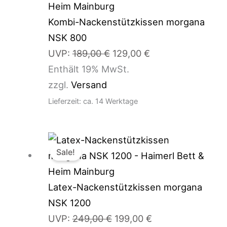
war:
ist:
189,00 €
129,00 €.
Kombi-Nackenstützkissen morgana
NSK 800
UVP:
189,00
€
129,00
€
Enthält 19% MwSt.
zzgl.
Versand
Lieferzeit: ca. 14 Werktage
Ursprünglicher
Aktueller
Sale!
Preis
Preis
war:
ist:
249,00 €
199,00 €.
Latex-Nackenstützkissen morgana
NSK 1200
UVP:
249,00
€
199,00
€