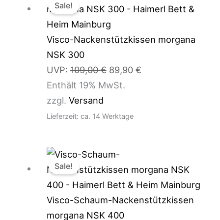
Sale!
Preis
Preis
war:
ist:
109,00 €
89,90 €.
Visco-Nackenstützkissen morgana
NSK 300
UVP:
109,00
€
89,90
€
Enthält 19% MwSt.
zzgl.
Versand
Lieferzeit: ca. 14 Werktage
Ursprünglicher
Aktueller
Sale!
Preis
Preis
war:
ist:
99,90 €
79,90 €.
Visco-Schaum-Nackenstützkissen
morgana NSK 400