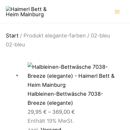
Zum
Inhalt
springen
Start
/ Produkt elegante-farben / 02-bleu
02-bleu
Preisspanne:
29,95 €
bis
369,00 €
Halbleinen-Bettwäsche 7038-
Breeze (elegante)
29,95
€
–
369,00
€
Enthält 19% MwSt.
zzgl.
Versand