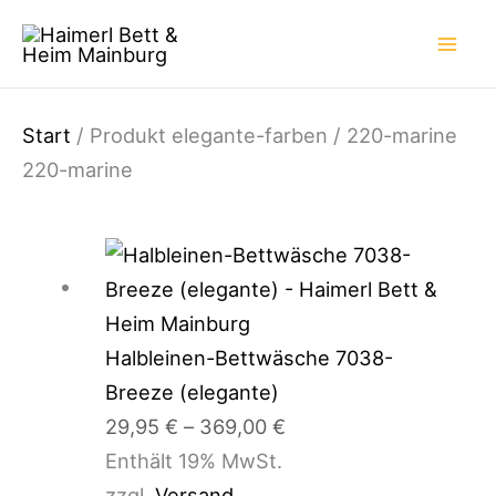
Zum
Inhalt
springen
Start
/ Produkt elegante-farben / 220-marine
220-marine
Preisspanne:
29,95 €
bis
369,00 €
Halbleinen-Bettwäsche 7038-
Breeze (elegante)
29,95
€
–
369,00
€
Enthält 19% MwSt.
zzgl.
Versand