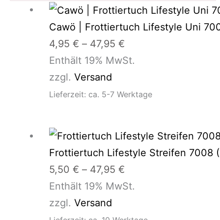
Preisspanne:
4,95 €
Cawö | Frottiertuch Lifestyle Uni 70
bis
4,95
€
–
47,95
€
47,95 €
Enthält 19% MwSt.
zzgl.
Versand
Lieferzeit: ca. 5-7 Werktage
Preisspanne:
5,50 €
Frottiertuch Lifestyle Streifen 7008
bis
5,50
€
–
47,95
€
47,95 €
Enthält 19% MwSt.
zzgl.
Versand