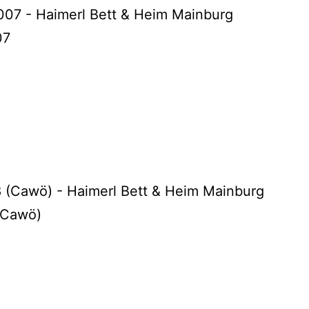
07
 (Cawö)