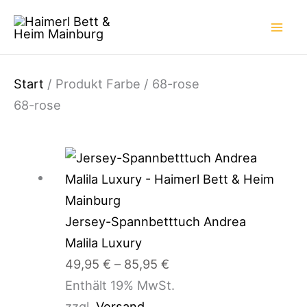
Zum
Inhalt
springen
Start
/ Produkt Farbe / 68-rose
68-rose
Preisspanne:
49,95 €
bis
85,95 €
Jersey-Spannbetttuch Andrea
Malila Luxury
49,95
€
–
85,95
€
Enthält 19% MwSt.
zzgl.
Versand